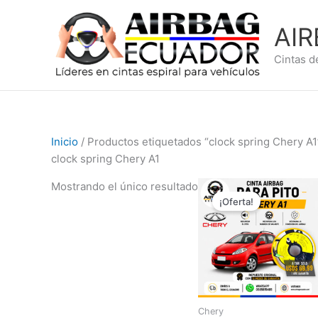
Ir
al
AI
contenido
Cintas d
Inicio
/ Productos etiquetados “clock spring Chery A1
clock spring Chery A1
El
El
Mostrando el único resultado
precio
precio
¡Oferta!
original
actual
era:
es:
$99,99.
$69,99.
Chery