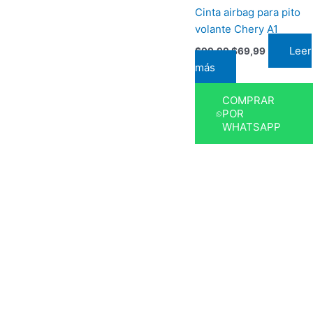
Cinta airbag para pito
volante Chery A1
Leer
$
99,99
$
69,99
más
COMPRAR
POR
WHATSAPP