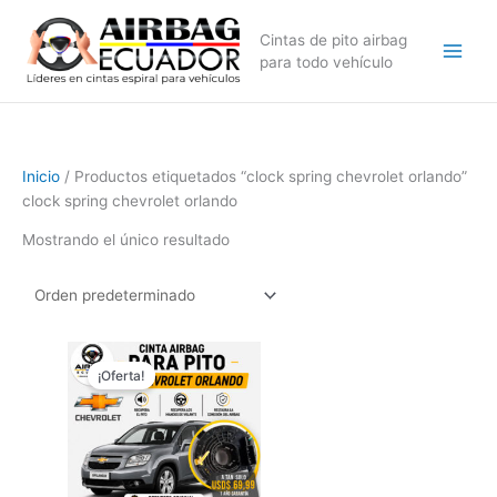
Ir
al
Cintas de pito airbag
contenido
para todo vehículo
Inicio
/ Productos etiquetados “clock spring chevrolet orlando”
clock spring chevrolet orlando
Mostrando el único resultado
El
El
precio
precio
¡Oferta!
original
actual
era:
es:
$79,99.
$69,99.