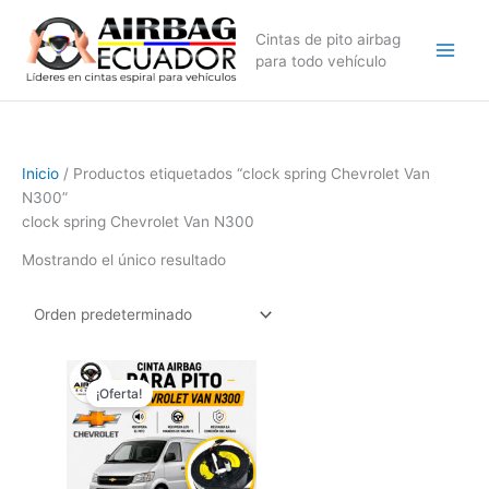
Ir
al
Cintas de pito airbag
contenido
para todo vehículo
Inicio
/ Productos etiquetados “clock spring Chevrolet Van
N300”
clock spring Chevrolet Van N300
Mostrando el único resultado
El
El
precio
precio
¡Oferta!
original
actual
era:
es:
$79,99.
$59,99.