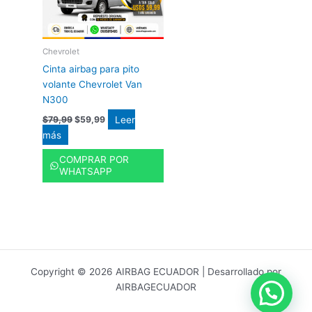
Chevrolet
Cinta airbag para pito
volante Chevrolet Van
N300
Leer
$
79,99
$
59,99
más
COMPRAR POR
WHATSAPP
Copyright © 2026 AIRBAG ECUADOR | Desarrollado por
AIRBAGECUADOR