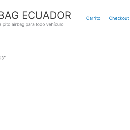
RBAG ECUADOR
Carrito
Checkout
e pito airbag para todo vehículo
C3”
.