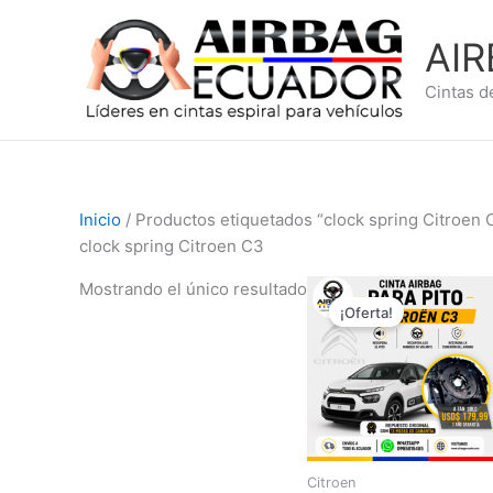
Ir
al
AI
contenido
Cintas d
Inicio
/ Productos etiquetados “clock spring Citroen 
clock spring Citroen C3
El
El
Mostrando el único resultado
precio
precio
¡Oferta!
original
actual
era:
es:
$249,99.
$179,99
Citroen