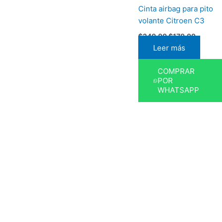
Cinta airbag para pito
volante Citroen C3
$
249,99
$
179,99
Leer más
COMPRAR
POR
WHATSAPP