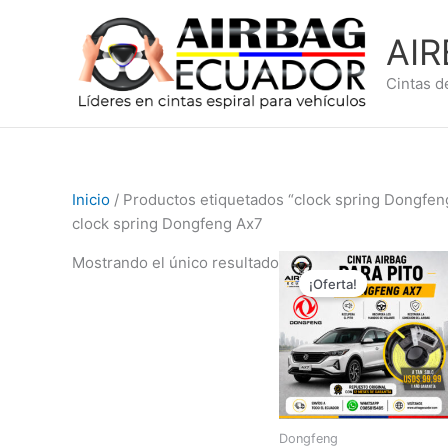
Ir
al
AI
contenido
Cintas d
Inicio
/ Productos etiquetados “clock spring Dongfen
clock spring Dongfeng Ax7
El
El
Mostrando el único resultado
precio
precio
¡Oferta!
original
actual
era:
es:
$149,99.
$99,99.
Dongfeng