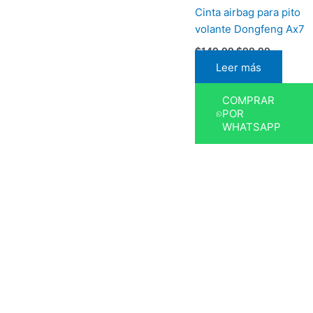
Cinta airbag para pito
volante Dongfeng Ax7
$
149,99
$
99,99
Leer más
COMPRAR
POR
WHATSAPP