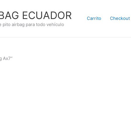
RBAG ECUADOR
Carrito
Checkout
e pito airbag para todo vehículo
g Ax7”