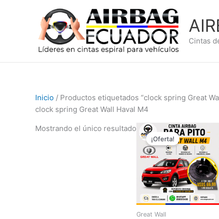
Ir
al
AI
contenido
Cintas d
Inicio
/ Productos etiquetados “clock spring Great Wa
clock spring Great Wall Haval M4
El
El
Mostrando el único resultado
precio
precio
¡Oferta!
original
actual
era:
es:
$89,99.
$69,99.
Great Wall