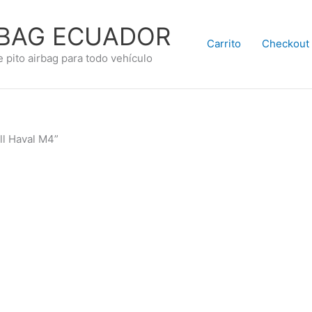
RBAG ECUADOR
Carrito
Checkout
e pito airbag para todo vehículo
ll Haval M4”