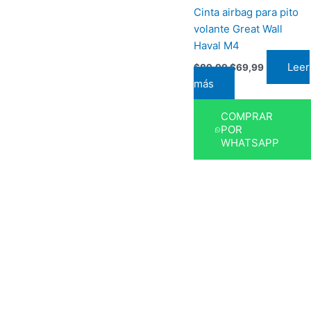
Cinta airbag para pito
volante Great Wall
Haval M4
Leer
$
89,99
$
69,99
más
COMPRAR
POR
WHATSAPP