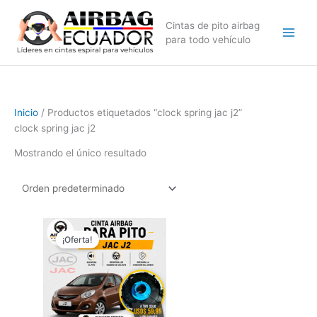
Ir
al
Cintas de pito airbag
contenido
para todo vehículo
Inicio
/ Productos etiquetados “clock spring jac j2”
clock spring jac j2
Mostrando el único resultado
El
El
precio
precio
¡Oferta!
original
actual
era:
es:
$89,99.
$59,99.