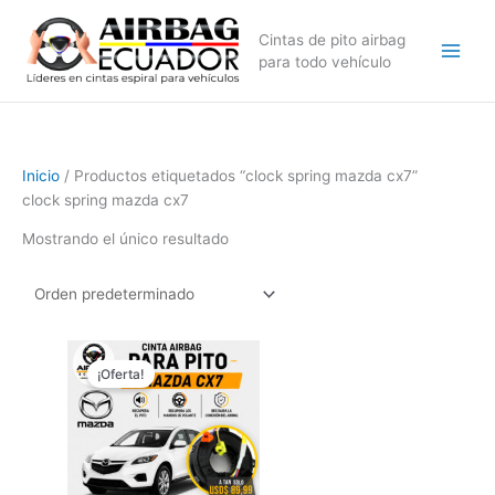
Ir
al
Cintas de pito airbag
contenido
para todo vehículo
Inicio
/ Productos etiquetados “clock spring mazda cx7”
clock spring mazda cx7
Mostrando el único resultado
El
El
precio
precio
¡Oferta!
original
actual
era:
es:
$129,99.
$89,99.