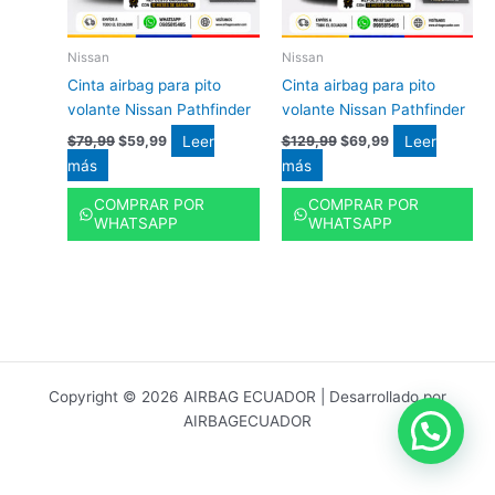
Nissan
Nissan
Cinta airbag para pito
Cinta airbag para pito
volante Nissan Pathfinder
volante Nissan Pathfinder
Leer
Leer
$
79,99
$
59,99
$
129,99
$
69,99
más
más
COMPRAR POR
COMPRAR POR
WHATSAPP
WHATSAPP
Copyright © 2026 AIRBAG ECUADOR | Desarrollado por
AIRBAGECUADOR