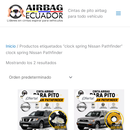
Ir
al
Cintas de pito airbag
contenido
para todo vehículo
Inicio
/ Productos etiquetados “clock spring Nissan Pathfinder”
clock spring Nissan Pathfinder
Mostrando los 2 resultados
El
El
El
El
precio
precio
precio
precio
¡Oferta!
¡Oferta!
original
actual
original
actual
era:
es:
era:
es:
$79,99.
$59,99.
$129,99.
$69,99.