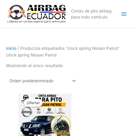
Ir
al
Cintas de pito airbag
contenido
para todo vehículo
Inicio
/ Productos etiquetados “clock spring Nissan Patrol”
clock spring Nissan Patrol
Mostrando el único resultado
El
El
precio
precio
¡Oferta!
original
actual
era:
es:
$79,99.
$69,99.