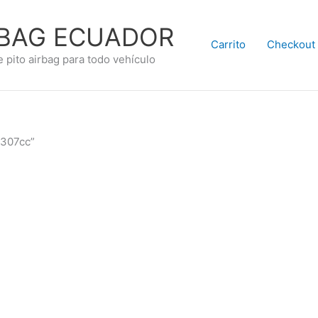
RBAG ECUADOR
Carrito
Checkout
e pito airbag para todo vehículo
 307cc”
.