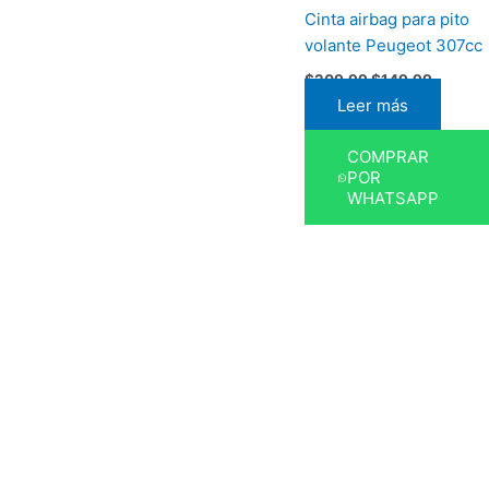
Cinta airbag para pito
volante Peugeot 307cc
$
209,99
$
149,99
Leer más
COMPRAR
POR
WHATSAPP