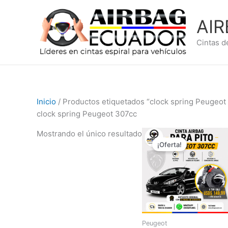
Ir
al
AI
contenido
Cintas d
Inicio
/ Productos etiquetados “clock spring Peugeot
clock spring Peugeot 307cc
El
El
Mostrando el único resultado
precio
precio
¡Oferta!
original
actual
era:
es:
$209,99.
$149,99
Peugeot