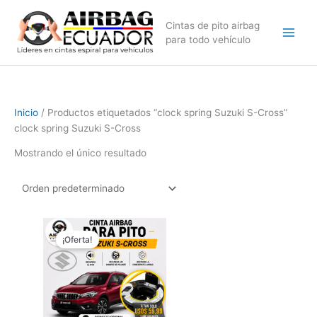
Ir
al
Cintas de pito airbag
contenido
para todo vehículo
Inicio
/ Productos etiquetados “clock spring Suzuki S-Cross”
clock spring Suzuki S-Cross
Mostrando el único resultado
El
El
precio
precio
¡Oferta!
original
actual
era:
es:
$89,99.
$59,99.