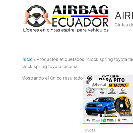
Ir
al
AI
contenido
Cintas d
Inicio
/ Productos etiquetados “clock spring toyota t
clock spring toyota tacoma
El
El
Mostrando el único resultado
precio
precio
¡Oferta!
original
actual
era:
es:
$89,99.
$69,99.
Toyota