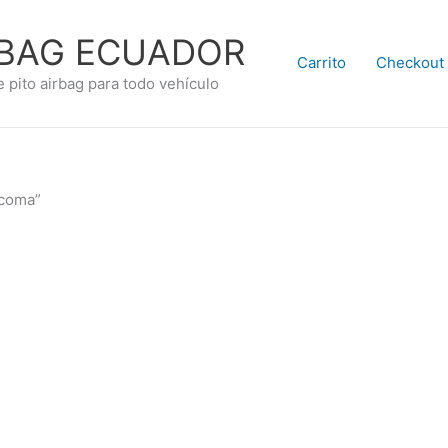
RBAG ECUADOR
Carrito
Checkout
e pito airbag para todo vehículo
acoma”