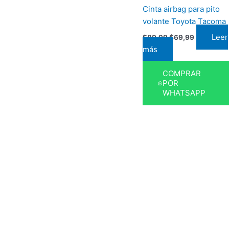
Cinta airbag para pito
volante Toyota Tacoma
Leer
$
89,99
$
69,99
más
COMPRAR
POR
WHATSAPP