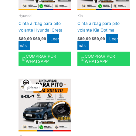
Hyundai
Kia
Cinta airbag para pito
Cinta airbag para pito
volante Hyundai Creta
volante Kia Optima
Leer
Leer
$
89,99
$
69,99
$
89,99
$
59,99
más
más
COMPRAR POR
COMPRAR POR
WHATSAPP
WHATSAPP
El
El
precio
precio
¡Oferta!
original
actual
era:
es:
$89,99.
$59,99.