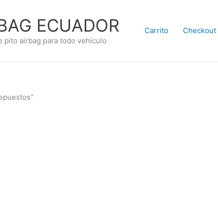
RBAG ECUADOR
Carrito
Checkout
e pito airbag para todo vehículo
repuestos”