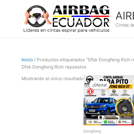
Ir
al
AI
contenido
Cintas d
Inicio
/ Productos etiquetados “Dfsk Dongfeng Rich 
Dfsk Dongfeng Rich repuestos
El
El
Mostrando el único resultado
precio
precio
¡Oferta!
original
actual
era:
es:
$149,99.
$99,99.
Dongfeng