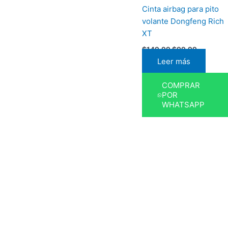
Cinta airbag para pito
volante Dongfeng Rich
XT
$
149,99
$
99,99
Leer más
COMPRAR
POR
WHATSAPP