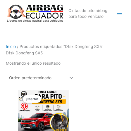
Ir
al
Cintas de pito airbag
contenido
para todo vehículo
Inicio
/ Productos etiquetados “Dfsk Dongfeng SX5”
Dfsk Dongfeng SX5
Mostrando el único resultado
El
El
precio
precio
¡Oferta!
original
actual
era:
es:
$149,99.
$99,99.