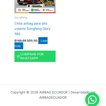
Dongfeng
Cinta airbag para pito
volante Dongfeng Glory
580
Leer
$
149,99
$
99,99
más
COMPRAR POR
WHATSAPP
Copyright © 2026 AIRBAG ECUADOR | Desarrollado por
AIRBAGECUADOR