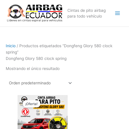
Ir
al
Cintas de pito airbag
contenido
para todo vehículo
Inicio
/ Productos etiquetados “Dongfeng Glory 580 clock
spring”
Dongfeng Glory 580 clock spring
Mostrando el único resultado
El
El
precio
precio
¡Oferta!
original
actual
era:
es:
$149,99.
$99,99.