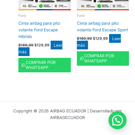
Ford
Ford
Cinta airbag para pito
Cinta airbag para pito
volante Ford Escape
volante Ford Escape Sport
Hibrido
Leer
$
169,99
$
129,99
Leer
más
$
169,99
$
129,99
más
COMPRAR POR
WHATSAPP
COMPRAR POR
WHATSAPP
Copyright © 2026 AIRBAG ECUADOR | Desarrollado por
AIRBAGECUADOR