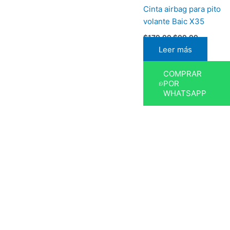
Cinta airbag para pito
volante Baic X35
$
179,99
$
99,99
Leer más
COMPRAR
POR
WHATSAPP