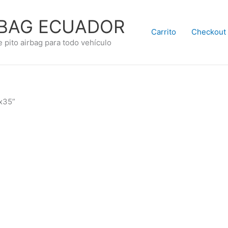
RBAG ECUADOR
Carrito
Checkout
e pito airbag para todo vehículo
 x35”