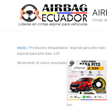
Ir
al
AI
contenido
Cintas d
Inicio
/ Productos etiquetados “espiral para pito baic
espiral para pito baic x35
El
El
Mostrando el único resultado
precio
precio
¡Oferta!
original
actual
era:
es:
$179,99.
$99,99.
Baic