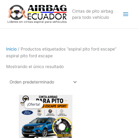
Ir
al
Cintas de pito airbag
contenido
para todo vehículo
Inicio
/ Productos etiquetados “espiral pito ford escape”
espiral pito ford escape
Mostrando el único resultado
El
El
precio
precio
¡Oferta!
original
actual
era:
es:
$169,99.
$129,99.