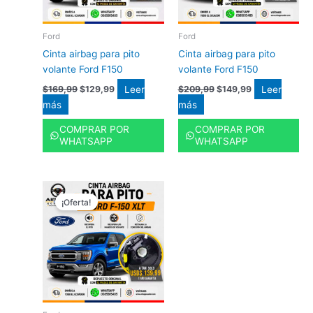
Ford
Ford
Cinta airbag para pito
Cinta airbag para pito
volante Ford F150
volante Ford F150
Leer
Leer
$
169,99
$
129,99
$
209,99
$
149,99
más
más
COMPRAR POR
COMPRAR POR
WHATSAPP
WHATSAPP
El
El
precio
precio
¡Oferta!
original
actual
era:
es:
$209,99.
$139,99.