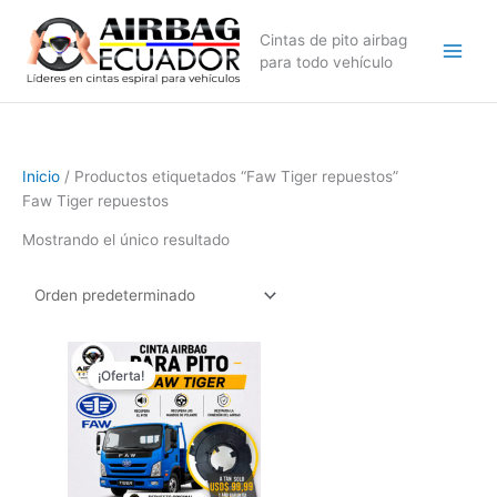
Ir
al
Cintas de pito airbag
contenido
para todo vehículo
Inicio
/ Productos etiquetados “Faw Tiger repuestos”
Faw Tiger repuestos
Mostrando el único resultado
El
El
precio
precio
¡Oferta!
original
actual
era:
es:
$149,99.
$99,99.