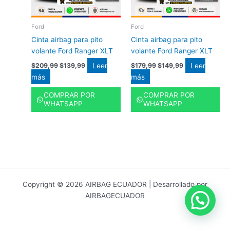
Ford
Ford
Cinta airbag para pito
Cinta airbag para pito
volante Ford Ranger XLT
volante Ford Ranger XLT
Leer
Leer
$
209,99
$
139,99
$
179,99
$
149,99
más
más
COMPRAR POR
COMPRAR POR
WHATSAPP
WHATSAPP
Copyright © 2026 AIRBAG ECUADOR | Desarrollado por
AIRBAGECUADOR