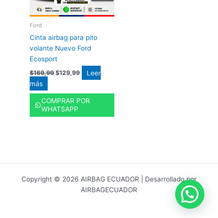
Ford
Cinta airbag para pito
volante Nuevo Ford
Ecosport
Leer
$
169,99
$
129,99
más
COMPRAR POR
WHATSAPP
Copyright © 2026 AIRBAG ECUADOR | Desarrollado por
AIRBAGECUADOR