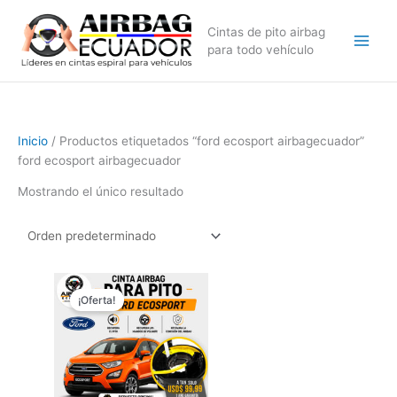
Ir
al
Cintas de pito airbag
contenido
para todo vehículo
Inicio
/ Productos etiquetados “ford ecosport airbagecuador”
ford ecosport airbagecuador
Mostrando el único resultado
El
El
precio
precio
¡Oferta!
original
actual
era:
es:
$169,99.
$129,99.