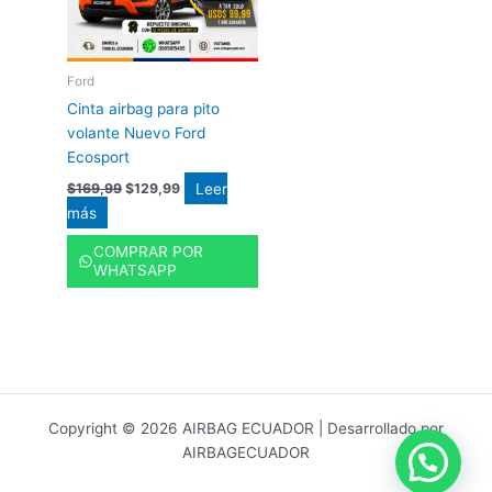
Ford
Cinta airbag para pito
volante Nuevo Ford
Ecosport
Leer
$
169,99
$
129,99
más
COMPRAR POR
WHATSAPP
Copyright © 2026 AIRBAG ECUADOR | Desarrollado por
AIRBAGECUADOR