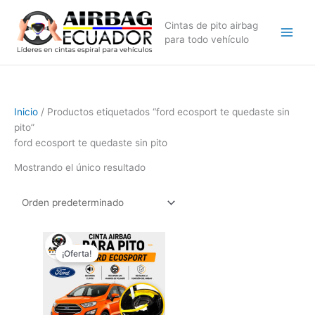
Ir
al
Cintas de pito airbag
contenido
para todo vehículo
Inicio
/ Productos etiquetados “ford ecosport te quedaste sin
pito”
ford ecosport te quedaste sin pito
Mostrando el único resultado
El
El
precio
precio
¡Oferta!
original
actual
era:
es:
$169,99.
$129,99.