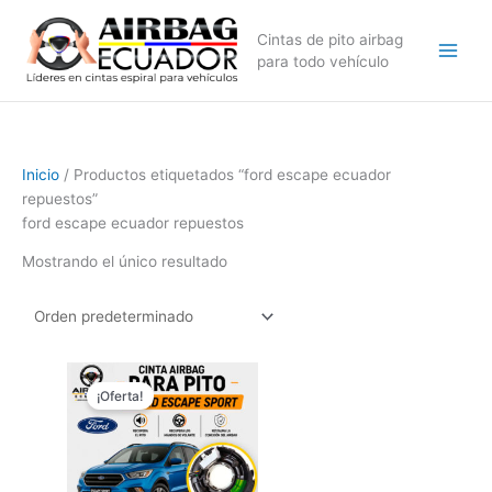
Ir
al
Cintas de pito airbag
contenido
para todo vehículo
Inicio
/ Productos etiquetados “ford escape ecuador
repuestos”
ford escape ecuador repuestos
Mostrando el único resultado
El
El
precio
precio
¡Oferta!
original
actual
era:
es:
$169,99.
$129,99.