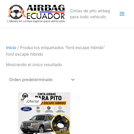
Ir
al
Cintas de pito airbag
contenido
para todo vehículo
Inicio
/ Productos etiquetados “ford escape hibrido”
ford escape hibrido
Mostrando el único resultado
El
El
precio
precio
¡Oferta!
original
actual
era:
es:
$169,99.
$129,99.