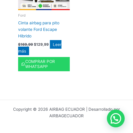
Ford
Cinta airbag para pito
volante Ford Escape
Hibrido
Leer
$
169,99
$
129,99
más
COMPRAR POR
WHATSAPP
Copyright © 2026 AIRBAG ECUADOR | Desarrollado por
AIRBAGECUADOR