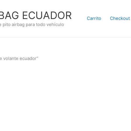
RBAG ECUADOR
Carrito
Checkout
e pito airbag para todo vehículo
e volante ecuador”
.