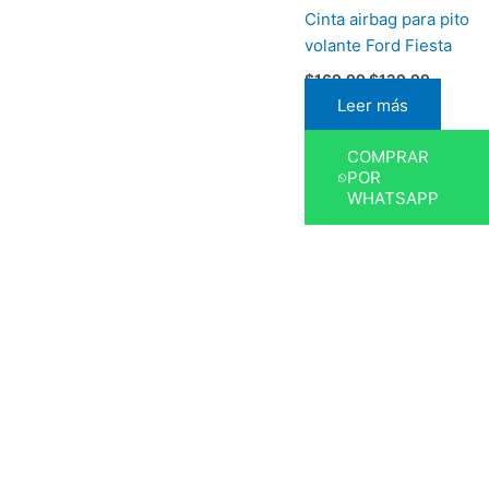
Cinta airbag para pito
volante Ford Fiesta
$
169,99
$
129,99
Leer más
COMPRAR
POR
WHATSAPP