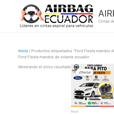
Ir
al
AI
contenido
Cintas d
Inicio
/ Productos etiquetados “Ford Fiesta mandos d
Ford Fiesta mandos de volante ecuador
El
El
Mostrando el único resultado
precio
precio
¡Oferta!
original
actual
era:
es:
$169,99.
$129,99
Ford