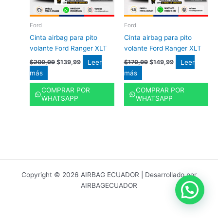
Ford
Ford
Cinta airbag para pito
Cinta airbag para pito
volante Ford Ranger XLT
volante Ford Ranger XLT
Leer
Leer
$
209,99
$
139,99
$
179,99
$
149,99
más
más
COMPRAR POR
COMPRAR POR
WHATSAPP
WHATSAPP
Copyright © 2026 AIRBAG ECUADOR | Desarrollado por
AIRBAGECUADOR