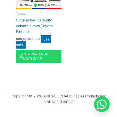
Toyota
Cinta airbag para pito
volante nueva Toyota
Fortuner
Leer
$
99,99
$
69,99
más
COMPRAR POR
WHATSAPP
Copyright © 2026 AIRBAG ECUADOR | Desarrollado por
AIRBAGECUADOR