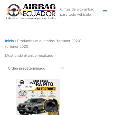
Ir
al
Cintas de pito airbag
contenido
para todo vehículo
Inicio
/ Productos etiquetados “fortuner 2020”
fortuner 2020
Mostrando el único resultado
El
El
precio
precio
¡Oferta!
original
actual
era:
es:
$99,99.
$69,99.