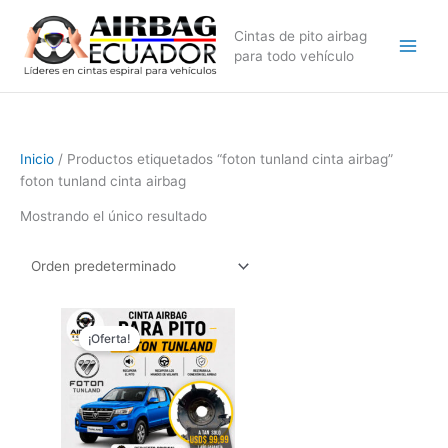
Ir
al
Cintas de pito airbag
contenido
para todo vehículo
Inicio
/ Productos etiquetados “foton tunland cinta airbag”
foton tunland cinta airbag
Mostrando el único resultado
El
El
precio
precio
¡Oferta!
original
actual
era:
es:
$149,99.
$99,99.