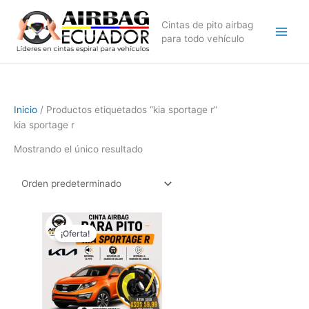
Ir
al
Cintas de pito airbag
contenido
para todo vehículo
Inicio
/ Productos etiquetados “kia sportage r”
kia sportage r
Mostrando el único resultado
El
El
precio
precio
¡Oferta!
original
actual
era:
es:
$69,99.
$59,99.