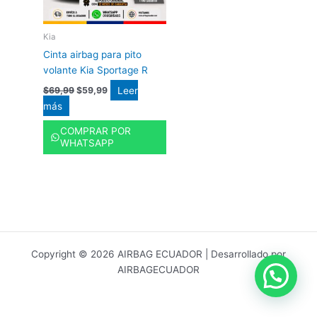
Kia
Cinta airbag para pito
volante Kia Sportage R
Leer
$
69,99
$
59,99
más
COMPRAR POR
WHATSAPP
Copyright © 2026 AIRBAG ECUADOR | Desarrollado por
AIRBAGECUADOR