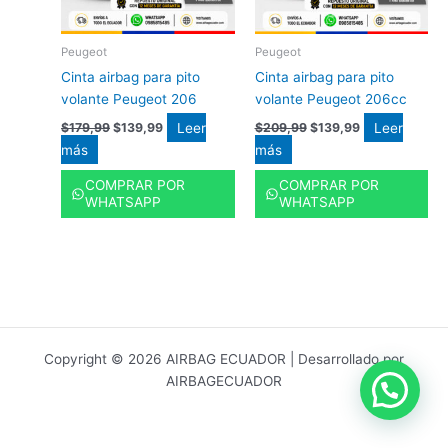
Peugeot
Peugeot
Cinta airbag para pito
Cinta airbag para pito
volante Peugeot 206
volante Peugeot 206cc
Leer
Leer
$
179,99
$
139,99
$
209,99
$
139,99
más
más
COMPRAR POR
COMPRAR POR
WHATSAPP
WHATSAPP
Copyright © 2026 AIRBAG ECUADOR | Desarrollado por
AIRBAGECUADOR