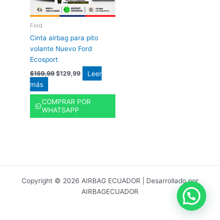
Ford
Cinta airbag para pito
volante Nuevo Ford
Ecosport
Leer
$
169,99
$
129,99
más
COMPRAR POR
WHATSAPP
Copyright © 2026 AIRBAG ECUADOR | Desarrollado por
AIRBAGECUADOR