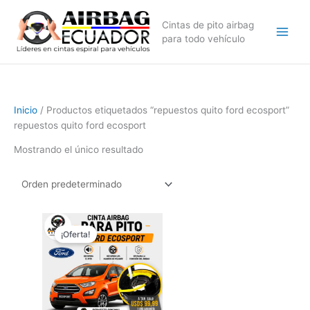
Ir
al
Cintas de pito airbag
contenido
para todo vehículo
Inicio
/ Productos etiquetados “repuestos quito ford ecosport”
repuestos quito ford ecosport
Mostrando el único resultado
El
El
precio
precio
¡Oferta!
original
actual
era:
es:
$169,99.
$129,99.