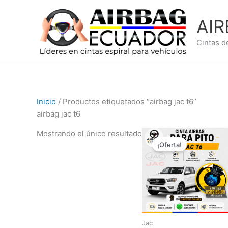
Ir
al
AI
contenido
Cintas d
Inicio
/ Productos etiquetados “airbag jac t6”
airbag jac t6
El
El
Mostrando el único resultado
precio
precio
¡Oferta!
original
actual
era:
es:
$99,99.
$69,99.
Jac