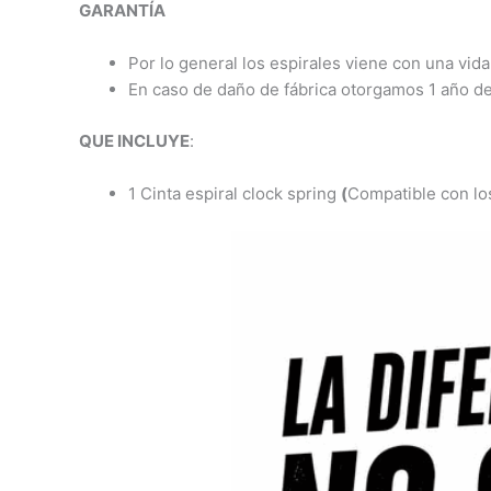
GARANTÍA
Por lo general los espirales viene con una vida
En caso de daño de fábrica otorgamos 1 año de
QUE INCLUYE
:
1 Cinta espiral clock spring
(
Compatible con los