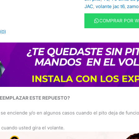
JAC
,
volante jac t6
,
zamo
COMPRAR POR 
(0)
REEMPLAZAR ESTE REPUESTO?
se enciende y/o en algunos casos cuando el pito deja de funcio
cuando usted gira el volante.