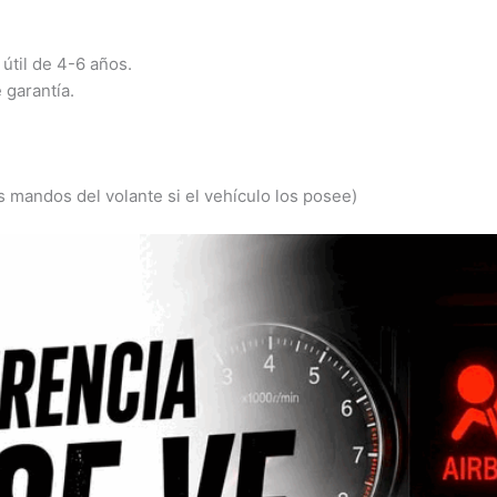
 útil de 4-6 años.
 garantía.
 mandos del volante si el vehículo los posee)