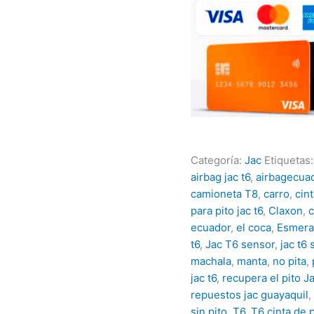
Categoría:
Jac
Etiquetas
airbag jac t6
,
airbagecua
camioneta T8
,
carro
,
cint
para pito jac t6
,
Claxon
,
c
ecuador
,
el coca
,
Esmera
t6
,
Jac T6 sensor
,
jac t6 
machala
,
manta
,
no pita
,
jac t6
,
recupera el pito J
repuestos jac guayaquil
,
sin pito
,
T6
,
T6 cinta de p