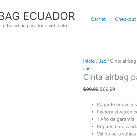
El
El
precio
precio
RBAG ECUADOR
original
actual
Carrito
Checkout
era:
es:
e pito airbag para todo vehículo
$99,99.
$69,99.
Inicio
/
Jac
/ Cinta airbag
Jac
Cinta airbag p
$
99,99
$
69,99
Paquete nuevo y s
Factura electrónic
1 Año de garantía
Repuesto de calida
Válido para vehíc