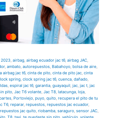
:
2023
,
airbag
,
airbag ecuador jac t6
,
airbag JAC
,
dor
,
ambato
,
autorepuestos
,
Babahoyo
,
bolsa de aire
,
a airbag jac t6
,
cinta de pito
,
cinta de pito jac
,
cinta
lock spring
,
clock spring jac t6
,
cuenca
,
dañado
,
ldas
,
espiral jac t6
,
garantia
,
guayaquil
,
jac
,
jac t
,
jac
sin pito
,
Jac T6 volante
,
Jac T8
,
latacunga
,
loja
,
partes
,
Portoviejo
,
puyo
,
quito
,
recupera el pito de tu
ac T6
,
reparar
,
repuestos
,
repuestos jac ecuador
,
repuestos jac quito
,
riobamba
,
saraguro
,
sensor JAC
,
ito
,
T8
,
taxi
,
te quedaste sin pito
,
vehículo
,
volante