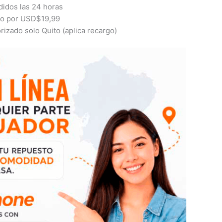
idos las 24 horas
ito por USD$19,99
izado solo Quito (aplica recargo)