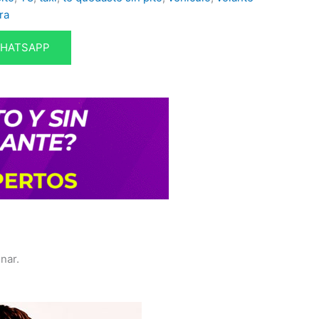
ra
WHATSAPP
nar.