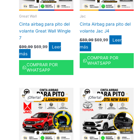
Great Wall
Jac
Cinta airbag para pito del
Cinta Airbag para pito del
volante Great Wall Wingle
volante Jac J4
7
Leer
$
89,99
$
69,99
Leer
más
$
99,99
$
69,99
más
COMPRAR POR
WHATSAPP
COMPRAR POR
WHATSAPP
El
El
El
El
precio
precio
precio
precio
¡Oferta!
¡Oferta!
original
actual
original
actual
era:
es:
era:
es:
$179,99.
$99,99.
$129,99.
$99,99.