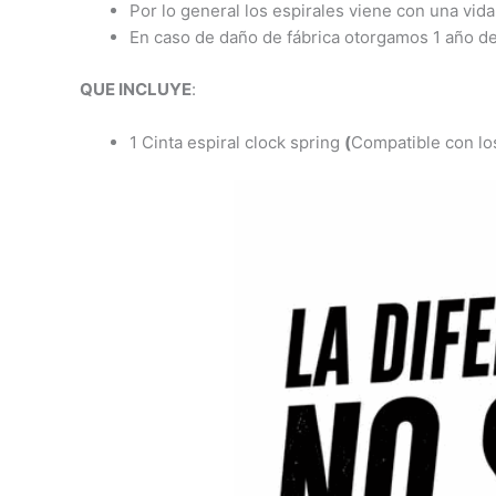
Por lo general los espirales viene con una vida
En caso de daño de fábrica otorgamos 1 año de
QUE INCLUYE
:
1 Cinta espiral clock spring
(
Compatible con los