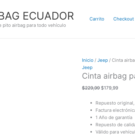
El
El
precio
precio
RBAG ECUADOR
original
actual
Carrito
Checkout
era:
es:
e pito airbag para todo vehículo
$229,99.
$179,99
Inicio
/
Jeep
/ Cinta airb
Jeep
Cinta airbag 
$
229,99
$
179,99
Repuesto original,
Factura electrónic
1 Año de garantía
Repuesto de calida
Válido para vehíc