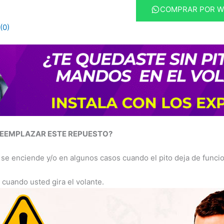
COMPRAR POR 
(0)
REEMPLAZAR ESTE REPUESTO?
se enciende y/o en algunos casos cuando el pito deja de funcio
cuando usted gira el volante.