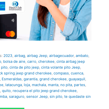
s:
2023
,
airbag
,
airbag Jeep
,
airbagecuador
,
ambato
,
o
,
bolsa de aire
,
carro
,
cherokee
,
cinta airbag jeep
 pito
,
cinta de pito jeep
,
cinta volante pito Jeep
,
ck spring jeep grand cherokee
,
compass
,
cuenca
,
,
Esmeraldas
,
garantia
,
grand cherokee
,
guayaquil
,
ee
,
latacunga
,
loja
,
machala
,
manta
,
no pita
,
partes
,
,
quito
,
recupera el pito jeep grand cherokee
,
amba
,
saraguro
,
sensor Jeep
,
sin pito
,
te quedaste sin