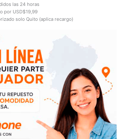
idos las 24 horas
ito por USD$19,99
izado solo Quito (aplica recargo)