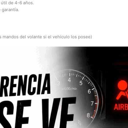
 útil de 4-6 años.
 garantía.
 mandos del volante si el vehículo los posee)