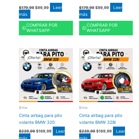
Leer
Leer
$
179,99
$
99,99
$
179,99
$
99,99
más
más
COMPRAR POR
COMPRAR POR
WHATSAPP
WHATSAPP
El
El
El
El
precio
precio
precio
precio
¡Oferta!
¡Oferta!
original
actual
original
actual
era:
es:
era:
es:
$239,99.
$169,99.
$239,99.
$169,99.
Bmw
Bmw
Cinta airbag para pito
Cinta airbag para pito
volante BMW 320
volante BMW 328i
Leer
Leer
$
239,99
$
169,99
$
239,99
$
169,99
más
más