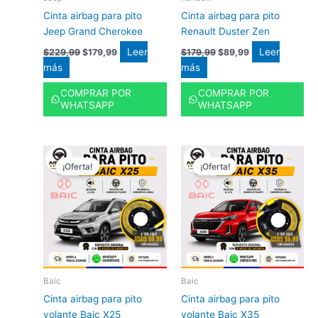
Cinta airbag para pito
Cinta airbag para pito
Jeep Grand Cherokee
Renault Duster Zen
Leer
Leer
$
229,99
$
179,99
$
179,99
$
89,99
más
más
COMPRAR POR
COMPRAR POR
WHATSAPP
WHATSAPP
El
El
El
El
precio
precio
precio
precio
¡Oferta!
¡Oferta!
original
actual
original
actual
era:
es:
era:
es:
$179,99.
$99,99.
$179,99.
$99,99.
Baic
Baic
Cinta airbag para pito
Cinta airbag para pito
volante Baic X25
volante Baic X35