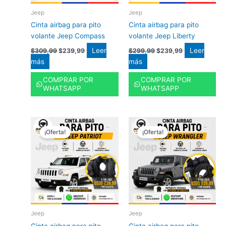
Jeep
Jeep
Cinta airbag para pito
Cinta airbag para pito
volante Jeep Compass
volante Jeep Liberty
Leer
Leer
$
309,99
$
239,99
$
299,99
$
239,99
más
más
COMPRAR POR
COMPRAR POR
WHATSAPP
WHATSAPP
El
El
El
El
precio
precio
precio
precio
¡Oferta!
¡Oferta!
original
actual
original
actual
era:
es:
era:
es:
$309,99.
$239,99.
$299,99.
$239,99.
Jeep
Jeep