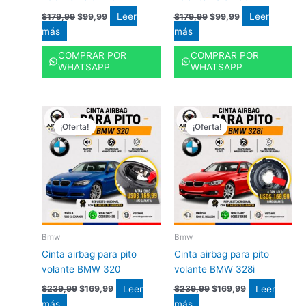
Leer
Leer
$
179,99
$
99,99
$
179,99
$
99,99
más
más
COMPRAR POR
COMPRAR POR
WHATSAPP
WHATSAPP
El
El
El
El
precio
precio
precio
precio
¡Oferta!
¡Oferta!
original
actual
original
actual
era:
es:
era:
es:
$239,99.
$169,99.
$239,99.
$169,99.
Bmw
Bmw
Cinta airbag para pito
Cinta airbag para pito
volante BMW 320
volante BMW 328i
Leer
Leer
$
239,99
$
169,99
$
239,99
$
169,99
más
más