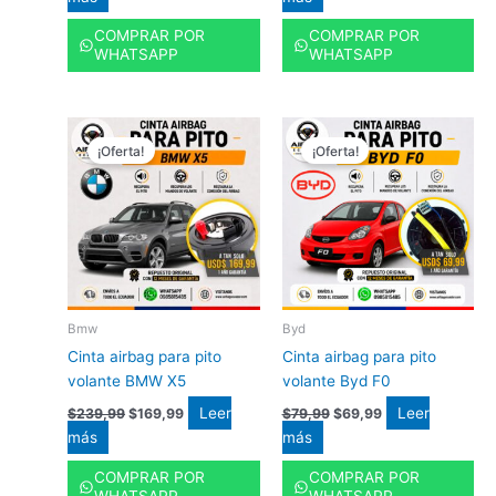
COMPRAR POR
COMPRAR POR
WHATSAPP
WHATSAPP
El
El
El
El
precio
precio
precio
precio
¡Oferta!
¡Oferta!
original
actual
original
actual
era:
es:
era:
es:
$239,99.
$169,99.
$79,99.
$69,99.
Bmw
Byd
Cinta airbag para pito
Cinta airbag para pito
volante BMW X5
volante Byd F0
Leer
Leer
$
239,99
$
169,99
$
79,99
$
69,99
más
más
COMPRAR POR
COMPRAR POR
WHATSAPP
WHATSAPP