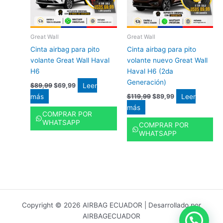
Great Wall
Great Wall
Cinta airbag para pito
Cinta airbag para pito
volante Great Wall Haval
volante nuevo Great Wall
H6
Haval H6 (2da
Generación)
Leer
$
89,99
$
69,99
más
Leer
$
119,99
$
89,99
más
COMPRAR POR
WHATSAPP
COMPRAR POR
WHATSAPP
Copyright © 2026 AIRBAG ECUADOR | Desarrollado por
AIRBAGECUADOR