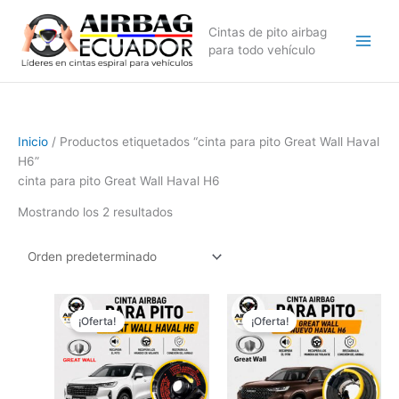
Ir
al
Cintas de pito airbag
contenido
para todo vehículo
Inicio
/ Productos etiquetados “cinta para pito Great Wall Haval
H6”
cinta para pito Great Wall Haval H6
Mostrando los 2 resultados
El
El
El
El
precio
precio
precio
precio
¡Oferta!
¡Oferta!
original
actual
original
actual
era:
es:
era:
es:
$89,99.
$69,99.
$119,99.
$89,99.