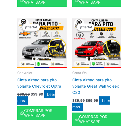
WHATSAPP
WHATSAPP
El
El
El
El
precio
precio
precio
precio
¡Oferta!
¡Oferta!
¡Oferta!
¡Oferta!
original
actual
original
actual
era:
es:
era:
es:
$69,99.
$59,99.
$89,99.
$69,99.
Chevrolet
Great Wall
Cinta airbag para pito
Cinta airbag para pito
volante Chevrolet Optra
volante Great Wall Voleex
C30
Leer
$
69,99
$
59,99
más
Leer
$
89,99
$
69,99
más
COMPRAR POR
WHATSAPP
COMPRAR POR
WHATSAPP