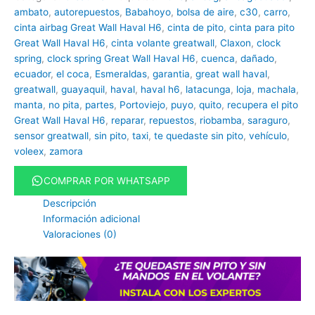
ambato
,
autorepuestos
,
Babahoyo
,
bolsa de aire
,
c30
,
carro
,
cinta airbag Great Wall Haval H6
,
cinta de pito
,
cinta para pito
Great Wall Haval H6
,
cinta volante greatwall
,
Claxon
,
clock
spring
,
clock spring Great Wall Haval H6
,
cuenca
,
dañado
,
ecuador
,
el coca
,
Esmeraldas
,
garantia
,
great wall haval
,
greatwall
,
guayaquil
,
haval
,
haval h6
,
latacunga
,
loja
,
machala
,
manta
,
no pita
,
partes
,
Portoviejo
,
puyo
,
quito
,
recupera el pito
Great Wall Haval H6
,
reparar
,
repuestos
,
riobamba
,
saraguro
,
sensor greatwall
,
sin pito
,
taxi
,
te quedaste sin pito
,
vehículo
,
voleex
,
zamora
COMPRAR POR WHATSAPP
Descripción
Información adicional
Valoraciones (0)