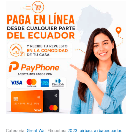
Categoría:
Great Wall
Etiquetas:
2023
,
airbag
,
airbagecuador
,