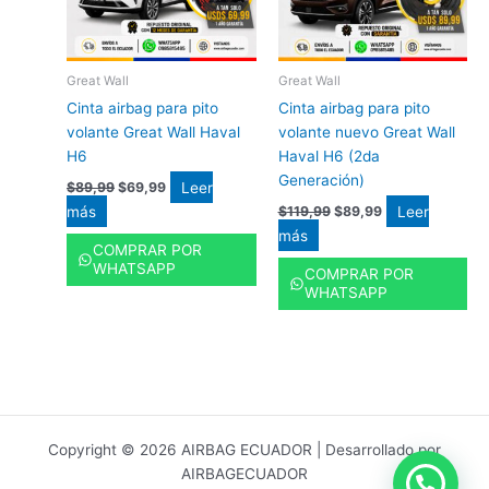
Great Wall
Great Wall
Cinta airbag para pito
Cinta airbag para pito
volante Great Wall Haval
volante nuevo Great Wall
H6
Haval H6 (2da
Generación)
Leer
$
89,99
$
69,99
más
Leer
$
119,99
$
89,99
más
COMPRAR POR
WHATSAPP
COMPRAR POR
WHATSAPP
Copyright © 2026 AIRBAG ECUADOR | Desarrollado por
AIRBAGECUADOR