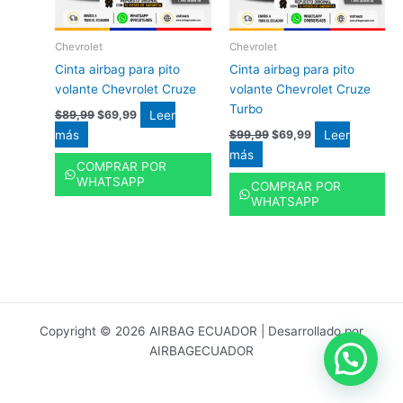
Chevrolet
Chevrolet
Cinta airbag para pito
Cinta airbag para pito
volante Chevrolet Cruze
volante Chevrolet Cruze
Turbo
Leer
$
89,99
$
69,99
más
Leer
$
99,99
$
69,99
más
COMPRAR POR
WHATSAPP
COMPRAR POR
WHATSAPP
Copyright © 2026 AIRBAG ECUADOR | Desarrollado por
AIRBAGECUADOR