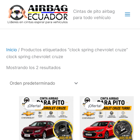
Ir
al
Cintas de pito airbag
contenido
para todo vehículo
Inicio
/ Productos etiquetados “clock spring chevrolet cruze”
clock spring chevrolet cruze
Mostrando los 2 resultados
El
El
El
El
precio
precio
precio
precio
¡Oferta!
¡Oferta!
original
actual
original
actual
era:
es:
era:
es:
$89,99.
$69,99.
$99,99.
$69,99.