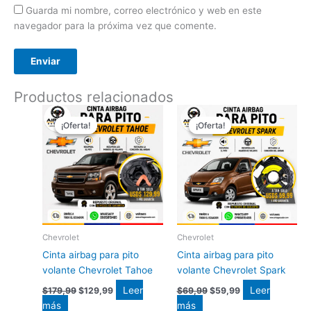
Guarda mi nombre, correo electrónico y web en este
navegador para la próxima vez que comente.
Productos relacionados
El
El
El
El
precio
precio
precio
precio
¡Oferta!
¡Oferta!
¡Oferta!
¡Oferta!
original
actual
original
actual
era:
es:
era:
es:
$179,99.
$129,99.
$69,99.
$59,99.
Chevrolet
Chevrolet
Cinta airbag para pito
Cinta airbag para pito
volante Chevrolet Tahoe
volante Chevrolet Spark
Leer
Leer
$
179,99
$
129,99
$
69,99
$
59,99
más
más