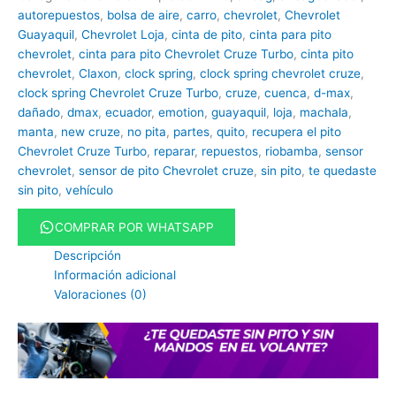
autorepuestos
,
bolsa de aire
,
carro
,
chevrolet
,
Chevrolet
Guayaquil
,
Chevrolet Loja
,
cinta de pito
,
cinta para pito
chevrolet
,
cinta para pito Chevrolet Cruze Turbo
,
cinta pito
chevrolet
,
Claxon
,
clock spring
,
clock spring chevrolet cruze
,
clock spring Chevrolet Cruze Turbo
,
cruze
,
cuenca
,
d-max
,
dañado
,
dmax
,
ecuador
,
emotion
,
guayaquil
,
loja
,
machala
,
manta
,
new cruze
,
no pita
,
partes
,
quito
,
recupera el pito
Chevrolet Cruze Turbo
,
reparar
,
repuestos
,
riobamba
,
sensor
chevrolet
,
sensor de pito Chevrolet cruze
,
sin pito
,
te quedaste
sin pito
,
vehículo
COMPRAR POR WHATSAPP
Descripción
Información adicional
Valoraciones (0)