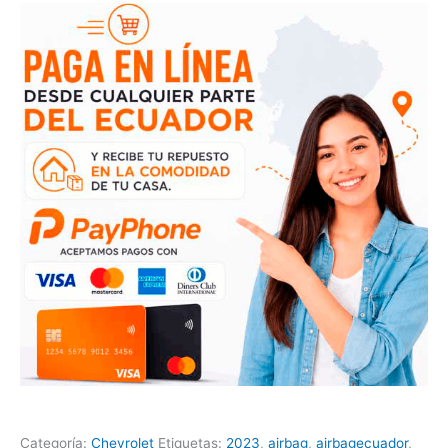
Categoría:
Chevrolet
Etiquetas:
2023
,
airbag
,
airbagecuador
,