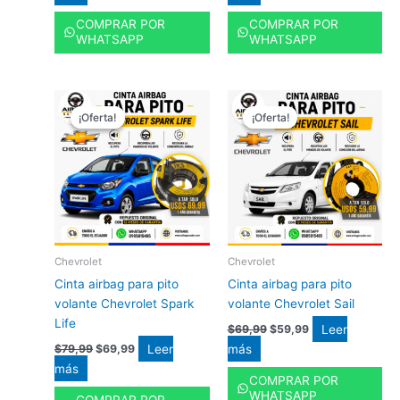
COMPRAR POR
COMPRAR POR
WHATSAPP
WHATSAPP
El
El
El
El
precio
precio
precio
precio
¡Oferta!
¡Oferta!
¡Oferta!
¡Oferta!
original
actual
original
actual
era:
es:
era:
es:
$79,99.
$69,99.
$69,99.
$59,99.
Chevrolet
Chevrolet
Cinta airbag para pito
Cinta airbag para pito
volante Chevrolet Spark
volante Chevrolet Sail
Life
Leer
$
69,99
$
59,99
Leer
más
$
79,99
$
69,99
más
COMPRAR POR
WHATSAPP