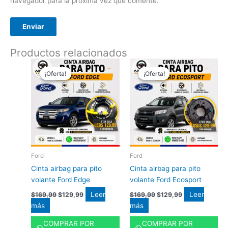
navegador para la próxima vez que comente.
Productos relacionados
El
El
El
El
precio
precio
precio
precio
¡Oferta!
¡Oferta!
¡Oferta!
¡Oferta!
original
actual
original
actual
era:
es:
era:
es:
$169,99.
$129,99.
$169,99.
$129,99.
Ford
Ford
Cinta airbag para pito
Cinta airbag para pito
volante Ford Edge
volante Ford Ecosport
Leer
Leer
$
169,99
$
129,99
$
169,99
$
129,99
más
más
COMPRAR POR
COMPRAR POR