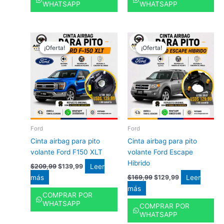
WHATSAPP
WHATSAPP
El
El
El
El
precio
precio
precio
precio
¡Oferta!
¡Oferta!
¡Oferta!
¡Oferta!
original
actual
original
actual
era:
es:
era:
es:
$209,99.
$139,99.
$169,99.
$129,99.
Ford
Ford
Cinta airbag para pito
Cinta airbag para pito
volante Ford F150 XLT
volante Ford Escape
Hibrido
Leer
$
209,99
$
139,99
más
Leer
$
169,99
$
129,99
más
COMPRAR POR
WHATSAPP
COMPRAR POR
WHATSAPP