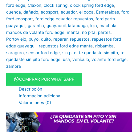
ford edge
,
Claxon
,
clock spring
,
clock spring ford edge
,
cuenca
,
dañado
,
ecosport
,
ecuador
,
el coca
,
Esmeraldas
,
ford
,
ford ecosport
,
ford edge ecuador repuestos
,
ford parts
guayaquil
,
garantia
,
guayaquil
,
latacunga
,
loja
,
machala
,
mandos de volante ford edge
,
manta
,
no pita
,
partes
,
Portoviejo
,
puyo
,
quito
,
reparar
,
repuestos
,
repuestos ford
edge guayaquil
,
repuestos ford edge manta
,
riobamba
,
saraguro
,
sensor ford edge
,
sin pito
,
te quedaste sin pito
,
te
quedaste sin pito ford edge
,
usa
,
vehículo
,
volante ford edge
,
zamora
COMPRAR POR WHATSAPP
Descripción
Información adicional
Valoraciones (0)