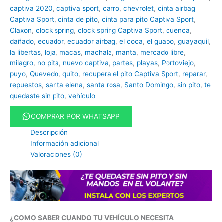
captiva 2020
,
captiva sport
,
carro
,
chevrolet
,
cinta airbag
Captiva Sport
,
cinta de pito
,
cinta para pito Captiva Sport
,
Claxon
,
clock spring
,
clock spring Captiva Sport
,
cuenca
,
dañado
,
ecuador
,
ecuador airbag
,
el coca
,
el guabo
,
guayaquil
,
la libertas
,
loja
,
macas
,
machala
,
manta
,
mercado libre
,
milagro
,
no pita
,
nuevo captiva
,
partes
,
playas
,
Portoviejo
,
puyo
,
Quevedo
,
quito
,
recupera el pito Captiva Sport
,
reparar
,
repuestos
,
santa elena
,
santa rosa
,
Santo Domingo
,
sin pito
,
te
quedaste sin pito
,
vehículo
COMPRAR POR WHATSAPP
Descripción
Información adicional
Valoraciones (0)
¿COMO SABER CUANDO TU VEHÍCULO NECESITA