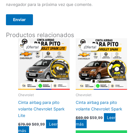
navegador para la próxima vez que comente.
Productos relacionados
El
El
El
El
precio
precio
precio
precio
¡Oferta!
¡Oferta!
¡Oferta!
¡Oferta!
original
actual
original
actual
era:
es:
era:
es:
$79,99.
$69,99.
$69,99.
$59,99.
Chevrolet
Chevrolet
Cinta airbag para pito
Cinta airbag para pito
volante Chevrolet Spark
volante Chevrolet Spark
Lite
Leer
$
69,99
$
59,99
Leer
más
$
79,99
$
69,99
más